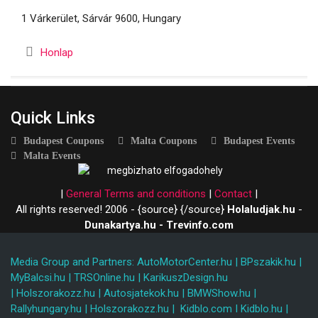
1 Várkerület, Sárvár 9600, Hungary
Honlap
Quick Links
Budapest Coupons
Malta Coupons
Budapest Events
Malta Events
|
General Terms and conditions
|
Contact
|
All rights reserved! 2006 - {source}
{/source}
Holaludjak.hu
-
Dunakartya.hu - Trevinfo.com
Media Group and Partners:
AutoMotorCenter.hu
|
BPszakik.hu
|
MyBalcsi.hu
|
TRSOnline.hu
|
KarikuszDesign.hu
|
Holszorakozz.hu
|
Autosjatekok.hu
|
BMWShow.hu
|
Rallyhungary.hu
|
Holszorakozz.hu
|
Kidblo.com
I
Kidblo.hu
|